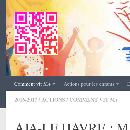
Skip to content
Aide aux enfants gravement mal
Comment vit M+
Actions pour les enfants
D
2016-2017
/
ACTIONS
/
COMMENT VIT M+
AJA-LE HAVRE : 