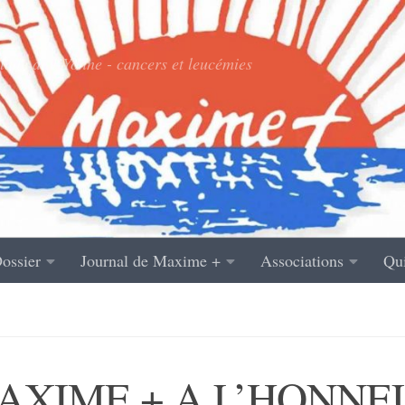
ade de l’Yonne - cancers et leucémies
ossier
Journal de Maxime +
Associations
Qu
MAXIME + A L’HONNE