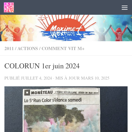
Skip to content
2011
/
ACTIONS
/
COMMENT VIT M+
COLORUN 1er juin 2024
PUBLIÉ
JUILLET 4, 2024
· MIS À JOUR
MARS 10, 2025