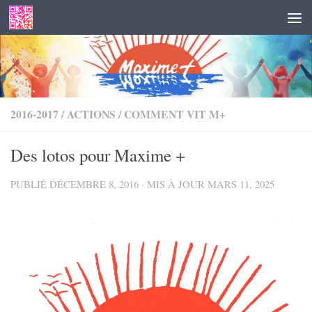
Skip to content
2016-2017
/
ACTIONS
/
COMMENT VIT M+
Des lotos pour Maxime +
PUBLIÉ
DÉCEMBRE 8, 2016
· MIS À JOUR
MARS 11, 2025