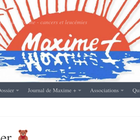
ade de l’Yonne - cancers et leucémies
ossier
Journal de Maxime +
Associations
Qu
ier